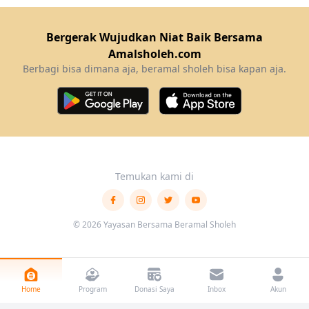
Bergerak Wujudkan Niat Baik Bersama
Amalsholeh.com
Berbagi bisa dimana aja, beramal sholeh bisa kapan aja.
Download Amalsholeh
Download Amalsholeh
Temukan kami di
Facebook
Instagram
Twitter
Youtube
© 2026
Yayasan Bersama Beramal Sholeh
Home
Program
Donasi Saya
Inbox
Akun