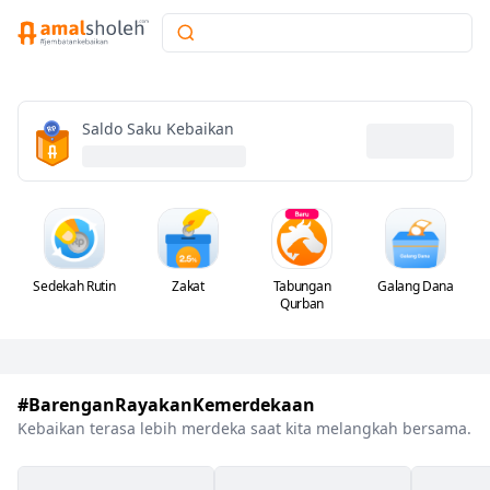
|
Saldo Saku Kebaikan
Sedekah Rutin
Zakat
Tabungan
Galang Dana
Qurban
#BarenganRayakanKemerdekaan
Kebaikan terasa lebih merdeka saat kita melangkah bersama.