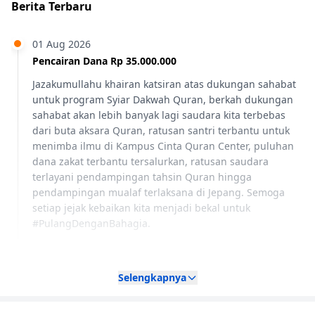
Berita Terbaru
01 Aug 2026
Pencairan Dana Rp 35.000.000
Jazakumullahu khairan katsiran atas dukungan sahabat
untuk program Syiar Dakwah Quran, berkah dukungan
sahabat akan lebih banyak lagi saudara kita terbebas
dari buta aksara Quran, ratusan santri terbantu untuk
menimba ilmu di Kampus Cinta Quran Center, puluhan
dana zakat terbantu tersalurkan, ratusan saudara
terlayani pendampingan tahsin Quran hingga
pendampingan mualaf terlaksana di Jepang. Semoga
setiap jejak kebaikan kita menjadi bekal untuk
#PulangDenganBahagia.
Lihat Semua Berita
Selengkapnya