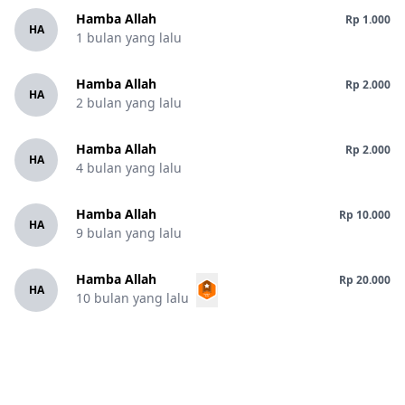
Hamba Allah
Rp 1.000
HA
1 bulan yang lalu
9 Dzulhijjah adalah hari yang sangat mulia di sisi Allah
Hamba Allah
ﷻ.
Rp 2.000
HA
2 bulan yang lalu
Hari dimana doa-doa diijabah, dosa-dosa diampuni, dan
rahmat Allah begitu luas tercurah kepada hamba-Nya.
Hamba Allah
Rp 2.000
🤍
HA
4 bulan yang lalu
Rasulullah ﷺ bersabda:
Hamba Allah
Rp 10.000
HA
"Sebaik-baik doa adalah doa pada hari Arafah."(HR.
9 bulan yang lalu
Tirmidzi)
Hamba Allah
Rp 20.000
Mari manfaatkan hari istimewa ini dengan
HA
10 bulan yang lalu
memperbanyak:
✨ Dzikir
✨ Istighfar
✨ Doa dan munajat kepada Allah